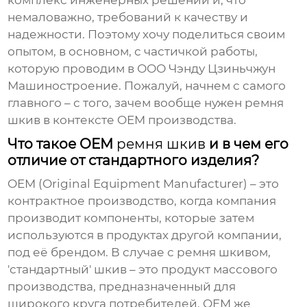
комплекс инженерных решений и, что
немаловажно, требований к качеству и
надежности. Поэтому хочу поделиться своим
опытом, в основном, с частичкой работы,
которую проводим в ООО Чэнду Цзиньчжун
Машиностроение. Пожалуй, начнем с самого
главного – с того, зачем вообще нужен
ремня
шкив
в контексте OEM производства.
Что такое OEM
ремня шкив
и в чем его
отличие от стандартного изделия?
OEM (Original Equipment Manufacturer) – это
контрактное производство, когда компания
производит компоненты, которые затем
используются в продуктах другой компании,
под её брендом. В случае с
ремня шкивом
,
'стандартный' шкив – это продукт массового
производства, предназначенный для
широкого круга потребителей. OEM же