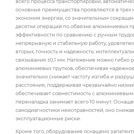
всего процесса транспортировки, автоматиче
основные преимущества проявляются в трех к
экономия энергии, со значительным сокраще
десятки операций по обвязке алюминиевых пр
эффективности по сравнению с ручным трудом
непрерывную и стабильную работу, удовлетво
вторых, точность и надежность: интеллектуал
связывания ±0,1 мм. Натяжение можно гибко р
алюминиевых прутков, обеспечивая надежное
значительно снижает частоту изгиба и разру
расстояния, поддерживая чрезвычайно низкий 
обеспечивает совместимость с алюминиевыми
переналадка занимает всего 10 минут. Оснащ
самодиагностики неисправностей, оно снижае
эксплуатационные риски.
Кроме того, оборудование оснащено запатент