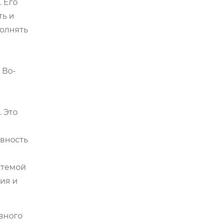
 Его
ть и
полнять
 Во-
 Это
ивность
стемой
ия и
вного