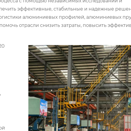
процесса с помощью независимых исследований и
спечить эффективные, стабильные и надежные реше
логистики алюминиевых профилей, алюминиевых пру
помочь отрасли снизить затраты, повысить эффектив
20
у
ой