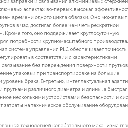
ской заправки и связывания алюминиевых стержней.
лючевых аспектах: во-первых, высокая эффективнос
нием времени одного цикла обвязки. Оно может вы
утков в час, достигая более чем четырехкратной
. Кроме того, оно поддерживает круглосуточную
ряя потребности крупномасштабного производства.
ьная система управления PLC обеспечивает точность
егулировать в соответствии с характеристиками
 связывание без повреждения поверхности прутков.
шение упаковки при транспортировке на большие
уровень брака. В-третьих, интеллектуальная адапт
 прутками различного диаметра и длины, а быстрая
енное несколькими устройствами безопасности и си
т затраты на техническое обслуживание оборудован
ованной технологией колебательного механизма гла