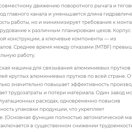
 совместному движению поворотного рычага и тягов
од главного канала и уменьшается длина гидравлич
ость работы, но и минимизирует требования к монт
борудование к различным планировкам цехов. Корпус
ой конструкции, а ключевые компоненты — из
алов. Среднее время между отказами (MTBF) превыш
льную работу.
еская машина для связывания алюминиевых прутков
ей круглых алюминиевых прутков по всей стране. 
олько значительно повышает эффективность произво
ает трудозатраты и потери материала. Один завод м
плуатационных расходах, одновременно повысив
ность упаковки продукции, что укрепляет
е. (Основная функция полностью автоматической 
заключается в существенном снижении трудоемкост