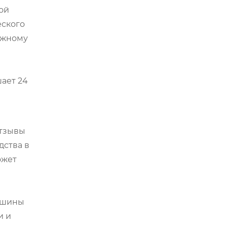
ой
еского
ажному
ает 24
Отзывы
дства в
ожет
машины
и и