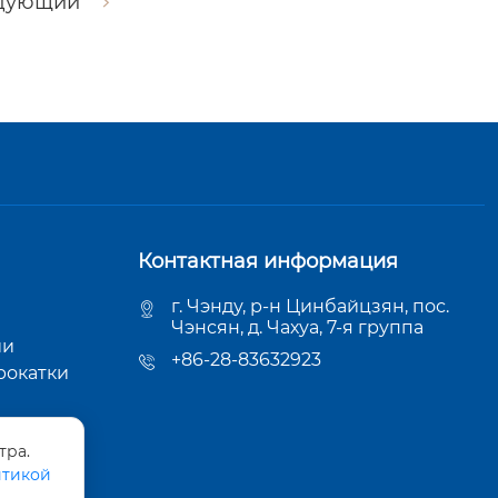
дующий
Контактная информация
г. Чэнду, р-н Цинбайцзян, пос.
Чэнсян, д. Чахуа, 7-я группа
ии
+86-28-83632923
рокатки
тра.
тикой