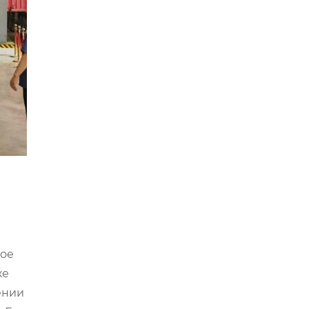
ное
же
ении