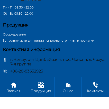
Пн - Пт:08:30 - 22:00
Сб - Вс:09:30 - 22:00
Продукция
Оборудование
Запасные части для линии непрерывного литья и прокатки
Контактная информация
г. Чэнду, р-н Цинбайцзян, пос. Чэнсян, д. Чахуа,
7-я группа
+86-28-83632923




Авторское право©ООО Чэнду Цзиньчжун Машиностроение
Главная
Продукция
О Hас
Контакты