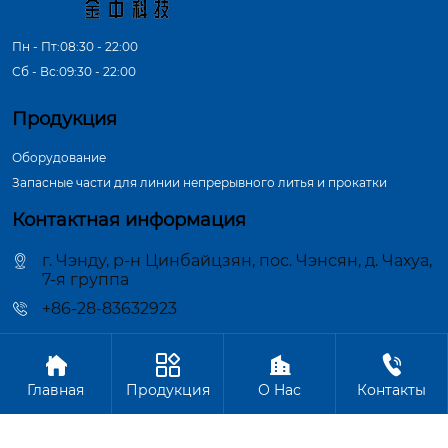
Пн - Пт:08:30 - 22:00
Сб - Вс:09:30 - 22:00
Продукция
Оборудование
Запасные части для линии непрерывного литья и прокатки
Контактная информация
г. Чэнду, р-н Цинбайцзян, пос. Чэнсян, д. Чахуа,
7-я группа
+86-28-83632923




Авторское право©ООО Чэнду Цзиньчжун Машиностроение
Главная
Продукция
О Hас
Контакты