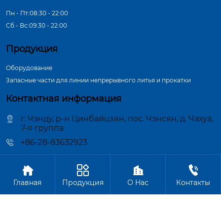
Пн - Пт:08:30 - 22:00
Сб - Вс:09:30 - 22:00
Продукция
Оборудование
Запасные части для линии непрерывного литья и прокатки
Контактная информация
г. Чэнду, р-н Цинбайцзян, пос. Чэнсян, д. Чахуа,
7-я группа
+86-28-83632923




Авторское право©ООО Чэнду Цзиньчжун Машиностроение
Главная
Продукция
О Hас
Контакты