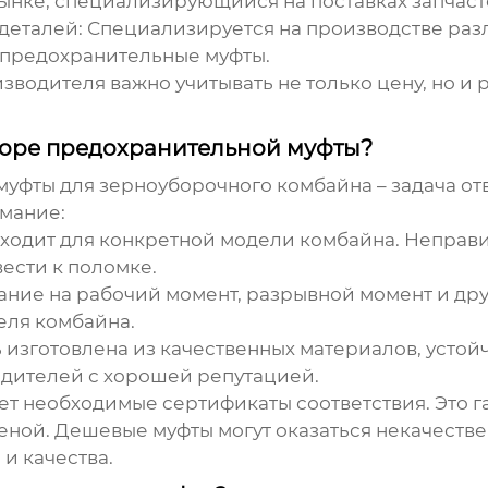
ынке, специализирующийся на поставках запчасте
деталей:
Специализируется на производстве раз
 предохранительные муфты.
зводителя важно учитывать не только цену, но и
боре предохранительной муфты?
муфты для зерноуборочного комбайна
– задача от
имание:
дходит для конкретной модели комбайна. Неправ
ести к поломке.
ние на рабочий момент, разрывной момент и др
еля комбайна.
изготовлена из качественных материалов, устой
дителей с хорошей репутацией.
ет необходимые сертификаты соответствия. Это га
ценой. Дешевые муфты могут оказаться некачеств
и качества.