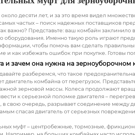
тельных муфт для зерноуборочн
 около десяти лет, и за это время видел множест
 самых частых – поиск надежных поставщиков
пред
 так важно? Представьте: ваш комбайн заклинило 
 оборудования. Именно такую роль играют предо
формации, чтобы помочь вам сделать правильный
е и как избежать ошибок при покупке. Готовы пог
та и зачем она нужна на зерноуборочном
давайте разберемся, что такое предохранительна
ет двигатель комбайна от перегрузок. Представьт
ажной зерновой массы. Колеса продолжают враща
вести к серьезной поломке двигателя – перегре
 в свою очередь, разрывает соединение между д
мым спасая двигатель от серьезных повреждений. 
ных муфт – центробежные, тормозные, фрикцион
и. Например, на больших комбайнах часто исполь