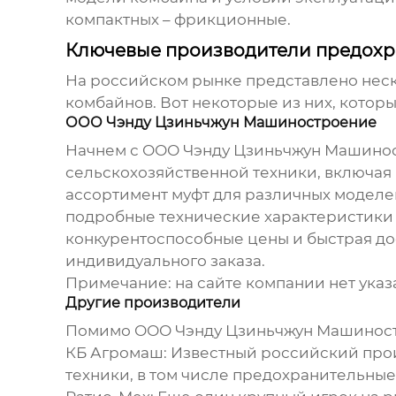
компактных – фрикционные.
Ключевые производители предохр
На российском рынке представлено нес
комбайнов
. Вот некоторые из них, кото
ООО Чэнду Цзиньчжун Машиностроение
Начнем с ООО Чэнду Цзиньчжун Машиностр
сельскохозяйственной техники, включая
ассортимент муфт для различных моделей
подробные технические характеристики 
конкурентоспособные цены и быстрая до
индивидуального заказа.
Примечание: на сайте компании нет указ
Другие производители
Помимо ООО Чэнду Цзиньчжун Машиностр
КБ Агромаш:
Известный российский прои
техники, в том числе предохранительные