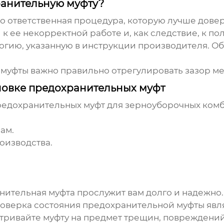
ранительную муфту?
то ответственная процедура, которую лучше дов
к ее некорректной работе и, как следствие, к по
огию, указанную в инструкции производителя. О
муфты важно правильно отрегулировать зазор м
новке предохранительных муфт
редохранительных муфт для зерноуборочных ком
ам.
оизводства.
нительная муфта прослужит вам долго и надежно.
проверка состояния предохранительной муфты явл
тривайте муфту на предмет трещин, повреждений