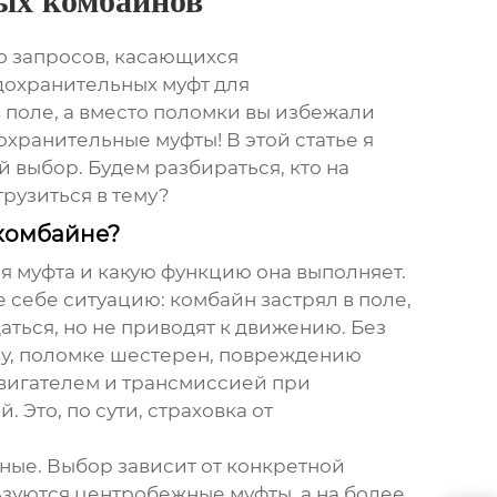
ых комбайнов
во запросов, касающихся
охранительных муфт для
в поле, а вместо поломки вы избежали
хранительные муфты! В этой статье я
 выбор. Будем разбираться, кто на
рузиться в тему?
 комбайне?
я муфта и какую функцию она выполняет.
е себе ситуацию: комбайн застрял в поле,
ться, но не приводят к движению. Без
ву, поломке шестерен, повреждению
вигателем и трансмиссией при
Это, по сути, страховка от
ные. Выбор зависит от конкретной
зуются центробежные муфты, а на более