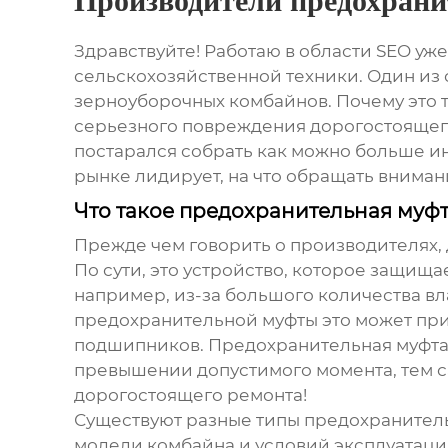
Производители предохрани
Здравствуйте! Работаю в области SEO уже
сельскохозяйственной техники. Один из
зерноуборочных комбайнов
. Почему это
серьезного повреждения дорогостоящего
постарался собрать как можно больше ин
рынке лидирует, на что обращать внимани
Что такое предохранительная муф
Прежде чем говорить о производителях, 
По сути, это устройство, которое защища
например, из-за большого количества вл
предохранительной муфты это может при
подшипников. Предохранительная муфта,
превышении допустимого момента, тем са
дорогостоящего ремонта!
Существуют разные типы предохранитель
модели комбайна и условий эксплуатаци