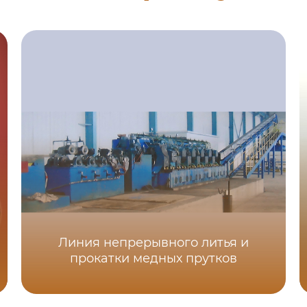
Линия непрерывного литья и
прокатки медных прутков