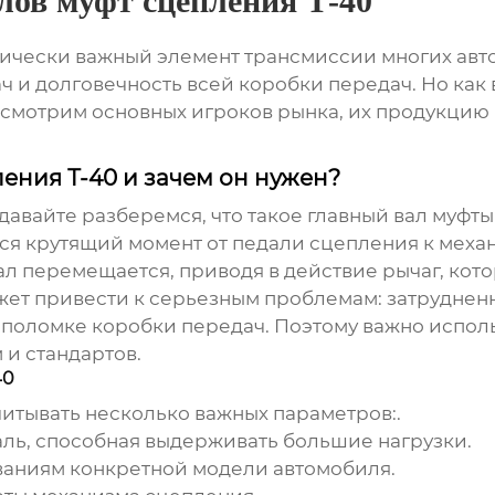
лов муфт сцепления Т-40
итически важный элемент трансмиссии многих ав
ч и долговечность всей коробки передач. Но как
ссмотрим основных игроков рынка, их продукцию 
ления Т-40 и зачем он нужен?
авайте разберемся, что такое главный вал муфты 
ается крутящий момент от педали сцепления к ме
ал перемещается, приводя в действие рычаг, кот
жет привести к серьезным проблемам: затрудне
 к поломке коробки передач. Поэтому важно испол
и стандартов.
40
итывать несколько важных параметров:.
аль, способная выдерживать большие нагрузки.
ованиям конкретной модели автомобиля.