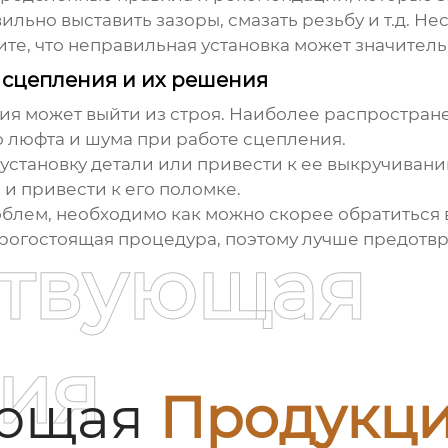
льно выставить зазоры, смазать резьбу и т.д. Н
те, что неправильная установка может значитель
 сцепления и их решения
ия может выйти из строя. Наиболее распростра
ю люфта и шума при работе сцепления.
 установку детали или привести к ее выкручивани
 и привести к его поломке.
облем, необходимо как можно скорее обратиться 
дорогостоящая процедура, поэтому лучше предотв
ствующая
ия
ующая
Продукц