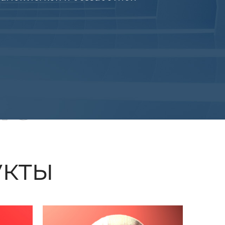
ые
кты