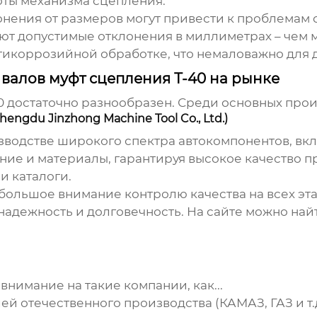
оты механизма сцепления.
онения от размеров могут привести к проблемам 
т допустимые отклонения в миллиметрах – чем м
тикоррозийной обработке, что немаловажно для 
валов муфт сцепления Т-40 на рынке
0
достаточно разнообразен. Среди основных про
gdu Jinzhong Machine Tool Co., Ltd.)
зводстве широкого спектра автокомпонентов, вк
ие и материалы, гарантируя высокое качество пр
и каталоги.
 большое внимание контролю качества на всех эт
 надежность и долговечность. На сайте можно най
нимание на такие компании, как...
 отечественного производства (КАМАЗ, ГАЗ и т.д