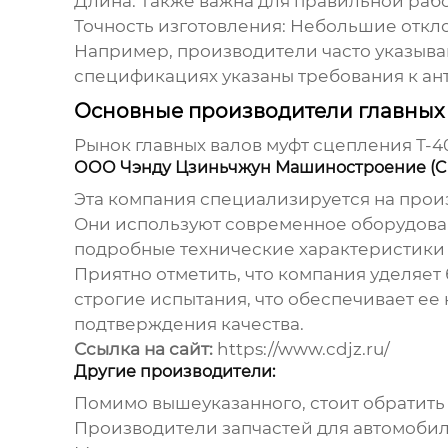
Длина
: Также важна для правильной раб
Точность изготовления
: Небольшие откл
Например, производители часто указываю
спецификациях указаны требования к ан
Основные производители главных 
Рынок
главных валов муфт сцепления Т-4
ООО Чэнду Цзиньчжун Машиностроение (Chen
Эта компания специализируется на прои
Они используют современное оборудован
подробные технические характеристики 
Приятно отметить, что компания уделяет
строгие испытания, что обеспечивает ее
подтверждения качества.
Ссылка на сайт:
https://www.cdjz.ru/
Другие производители:
Помимо вышеуказанного, стоит обратить в
Производители запчастей для автомобилей