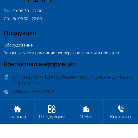
Пн - Пт:08:30 - 22:00
Сб - Вс:09:30 - 22:00
Продукция
Оборудование
Запасные части для линии непрерывного литья и прокатки
Контактная информация
г. Чэнду, р-н Цинбайцзян, пос. Чэнсян, д. Чахуа,
7-я группа
+86-28-83632923




Авторское право©ООО Чэнду Цзиньчжун Машиностроение
Главная
Продукция
О Hас
Контакты