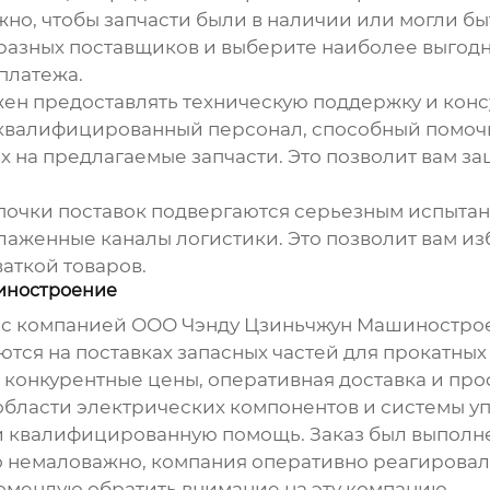
жно, чтобы запчасти были в наличии или могли бы
разных поставщиков и выберите наиболее выгод
платежа.
н предоставлять техническую поддержку и консу
л квалифицированный персонал, способный помоч
х на предлагаемые запчасти. Это позволит вам за
епочки поставок подвергаются серьезным испытан
аженные каналы логистики. Это позволит вам из
аткой товаров.
иностроение
с компанией ООО Чэнду Цзиньчжун Машиностроение
уются на поставках
запасных частей для прокатных
 конкурентные цены, оперативная доставка и пр
 области электрических компонентов и системы 
и квалифицированную помощь. Заказ был выполнен
о немаловажно, компания оперативно реагировал
омендую обратить внимание на эту компанию.