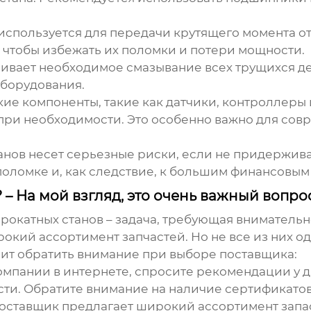
спользуется для передачи крутящего момента от 
 чтобы избежать их поломки и потери мощности.
ивает необходимое смазывание всех трущихся дет
оборудования.
ие компоненты, такие как датчики, контроллеры 
ри необходимости. Это особенно важно для совр
танов несет серьезные риски, если не придержив
оломке и, как следствие, к большим финансовым
– На мой взгляд, это очень важный вопрос
прокатных станов
– задача, требующая внимательн
кий ассортимент запчастей. Но не все из них о
оит обратить внимание при выборе поставщика:
омпании в интернете, спросите рекомендации у 
 Обратите внимание на наличие сертификатов к
поставщик предлагает широкий ассортимент
запа