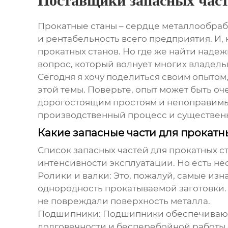
Поставщики запасных част
Прокатные станы – сердце металлообраб
и рентабельность всего предприятия. И
прокатных станов
. Но где же найти наде
вопрос, который волнует многих владель
Сегодня я хочу поделиться своим опытом
этой темы. Поверьте, опыт может быть оч
дорогостоящим простоям и непоправимы
производственный процесс и существенн
Какие запасные части для прокатн
Список
запасных частей для прокатных с
интенсивности эксплуатации. Но есть не
Ролики и валки:
Это, пожалуй, самые изн
однородность прокатываемой заготовки.
не повреждали поверхность металла.
Подшипники:
Подшипники обеспечивают 
долговечности и бесперебойной работы 