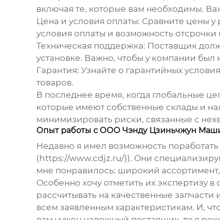
включая те, которые вам необходимы. Ва
Цена и условия оплаты:
Сравните цены у 
условия оплаты и возможность отсрочки 
Техническая поддержка:
Поставщик долже
установке. Важно, чтобы у компании бы
Гарантия:
Узнайте о гарантийных условия
товаров.
В последнее время, когда глобальные ц
которые имеют собственные склады и нал
минимизировать риски, связанные с нехв
Опыт работы с ООО Чэнду Цзиньчжун Маш
Недавно я имел возможность поработать 
(https://www.cdjz.ru/)). Они специализир
мне понравилось: широкий ассортимент,
Особенно хочу отметить их экспертизу в
рассчитывать на качественные запчасти 
всем заявленным характеристикам. И, чт
вам нужен надежный поставщик, то я рек