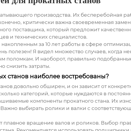
ей для прокатных станов
атывающего производства. Их бесперебойная ра
, конечно, критически важна своевременная заме
жного поставщика, который предложит качественн
цев и технических специалистов.
, накопленным за 10 лет работы в сфере оптимиз
ень полезен! Я видел множество случаев, когда 
м поломкам. И наоборот, правильно подобранны
о снизить затраты.
ых станов наиболее востребованы?
танов
довольно обширен, и он зависит от конкретн
сколько категорий, которые нуждаются в постоя
ашиваемые компоненты прокатного стана. Их изно
 Важно выбирать ролики и валки с соответствую
плавное вращение валов и роликов. Выбор прав
стана. Рекомендуется использовать подшипники