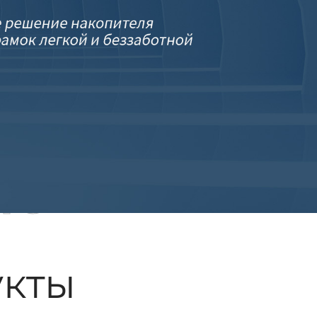
ые
кты