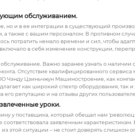
дующим обслуживанием.
не, но и в ее интеграции в существующий произ
, а также с вашим персоналом. В противном случ
ось потратить немало времени и сил, чтобы ада
 включало в себя изменение конструкции, переп
– обслуживание. Важно заранее узнать о наличии 
ремонта. Отсутствие квалифицированного сервиса
ОО Чэнду Цзиньчжун Машиностроение, как компа
длагает как широкий спектр оборудования, так и
 его репутацию и на отзывы других пользовател
извлеченные уроки.
шину у поставщика, который обещал нам 'револю
не соответствовала заявленным характеристикам. 
и из этой ситуации – не стоит доверять слишком