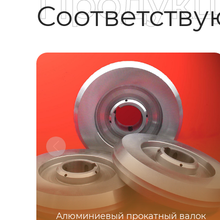
Продукц
Соответств
Алюминиевый прокатный валок