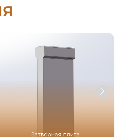
ия
Затворная плита