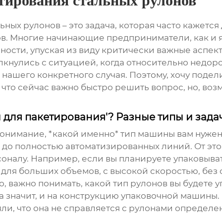
тирования стальных рулонов
льных рулонов
– это задача, которая часто кажется
. Многие начинающие предприниматели, как и я 
ости, упуская из виду критически важные аспек
кнулись с ситуацией, когда относительно недоро
нашего конкретного случая. Поэтому, хочу подел
то сейчас важно быстро решить вопрос, но, воз
 для пакетирования'? Разные типы и зада
е понимание, *какой именно* тип машины вам нуж
 до полностью автоматизированных линий. От это
соналу. Например, если вы планируете упаковыва
для больших объемов, с высокой скоростью, без
 важно понимать, какой тип рулонов вы будете уп
а значит, и на конструкцию упаковочной машины. 
яли, что она не справляется с рулонами определ