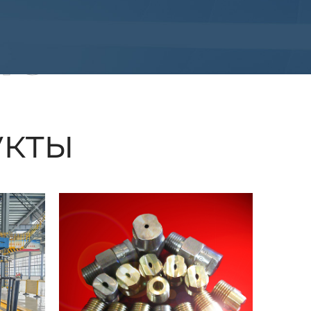
ые
кты