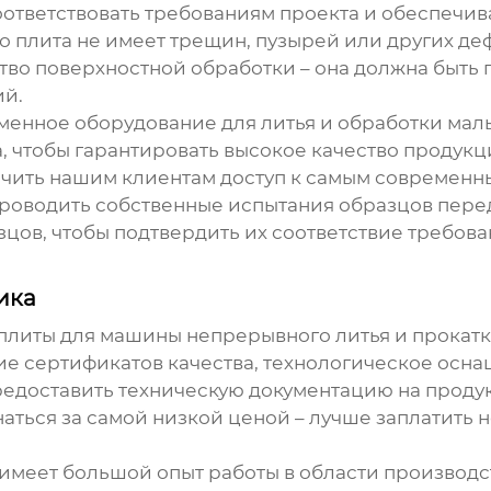
соответствовать требованиям проекта и обеспечи
о плита не имеет трещин, пузырей или других деф
тво поверхностной обработки – она должна быть 
ий.
менное оборудование для литья и обработки
мал
, чтобы гарантировать высокое качество продук
ечить нашим клиентам доступ к самым современ
проводить собственные испытания образцов пере
цов, чтобы подтвердить их соответствие требова
ика
плиты для машины непрерывного литья и прокат
ие сертификатов качества, технологическое осна
редоставить техническую документацию на проду
наться за самой низкой ценой – лучше заплатить 
меет большой опыт работы в области производст