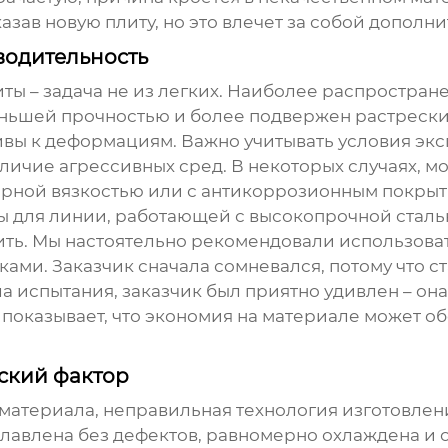
казав новую плиту, но это влечет за собой дополн
водительность
иты
– задача не из легких. Наиболее распространен
еньшей прочностью и более подвержен растрескив
ивы к деформациям. Важно учитывать условия экс
личие агрессивных сред. В некоторых случаях, м
арной вязкостью или с антикоррозионным покрыт
ты для линии, работающей с высокопрочной сталь
ить. Мы настоятельно рекомендовали использоват
ми. Заказчик сначала сомневался, потому что ст
ла испытания, заказчик был приятно удивлен – она
 показывает, что экономия на материале может о
еский фактор
материала, неправильная технология изготовлен
плавлена без дефектов, равномерно охлаждена и 