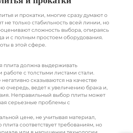
литья и прокатки
итья и прокатки
, многие сразу думают о
ит не только стабильность всей линии, но
ооценивают сложность выбора, опираясь
гда и с полным простоем оборудования.
ты в этой сфере.
я плита
должна выдерживать
 работе с толстыми листами стали.
 негативно сказываются на качестве
ю очередь, ведет к увеличению брака и,
твия. Неправильный выбор плиты может
вая серьезные проблемы с
альной цене, не учитывая материал,
 плита соответствует требованиям, но
териале или в нарушении технологии