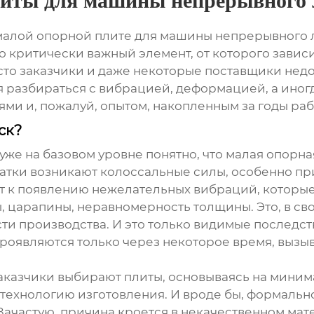
литы для машины непрерывного 
малой опорной плите для машины непрерывного л
Это критически важный элемент, от которого завис
сто заказчики и даже некоторые поставщики нед
ся разбираться с вибрацией, деформацией, а ино
и и, пожалуй, опытом, накопленным за годы рабо
ск?
 уже на базовом уровне понятно, что
малая опорна
атки возникают колоссальные силы, особенно при
т к появлению нежелательных вибраций, которые
, царапины, неравномерность толщины. Это, в сво
сти производства. И это только видимые последс
проявляются только через некоторое время, вызы
 заказчики выбирают плиты, основываясь на миним
 технологию изготовления. И вроде бы, формально
Зачастую, причина кроется в некачественном ма