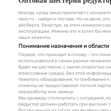
Оптовая шестерня редукто
Иногда, когда заказ прилетает с конкрет
просто – найди и поставь. Но на деле, э
айсберга. Зачастую, за этим номером ск
эксплуатации. Именно это я хотел бы нем
наши клиенты.
Понимание назначения и области
Первое, что приходит в голову, – это пон
использоваться в самых разных механизм
будет на шестерню, с какой скоростью он
агрессивные среды). Без этой информаци
тяжелого оборудования, то требования к
клиенты не предоставляют полной картин
переработку или замену.
Мы однажды столкнулись с ситуацией, ко
редуктор должен работать при высоких т
быстро вышла из строя, что вызвало серь