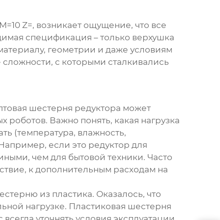
M=10 Z=
, возникает ощущение, что все
видимая спецификация – только верхушка
 материалу, геометрии и даже условиям
е сложности, с которыми сталкивались
птовая шестерня редуктора
может
 роботов. Важно понять, какая нагрузка
ать (температура, влажность,
Например, если это редуктор для
иными, чем для бытовой техники. Часто
дствие, к дополнительным расходам на
стерню из пластика. Оказалось, что
ельной нагрузке. Пластиковая шестерня
с всегда уточнять условия эксплуатации