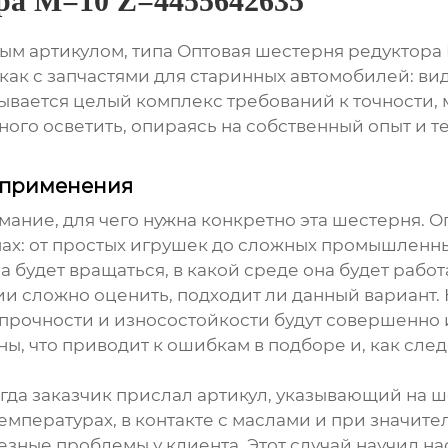
ра M=10 Z=4455642635
ным артикулом, типа
Оптовая шестерня редуктора 
то как с запчастями для старинных автомобилей: 
рывается целый комплекс требований к точности,
ного осветить, опираясь на собственный опыт и т
 применения
имание, для чего нужна конкретно эта шестерня.
О
ах: от простых игрушек до сложных промышленных
а будет вращаться, в какой среде она будет работ
и сложно оценить, подходит ли данный вариант. 
 прочности и износостойкости будут совершенно 
ы, что приводит к ошибкам в подборе и, как сле
гда заказчик прислал артикул, указывающий на ше
емпературах, в контакте с маслами и при значит
езные проблемы у клиента. Этот случай научил на