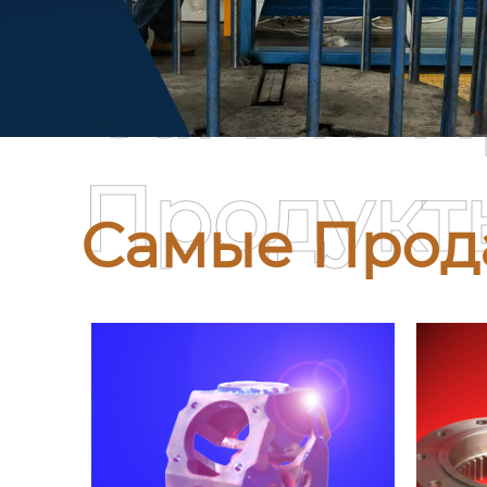
Самые П
Продукт
Самые Прод