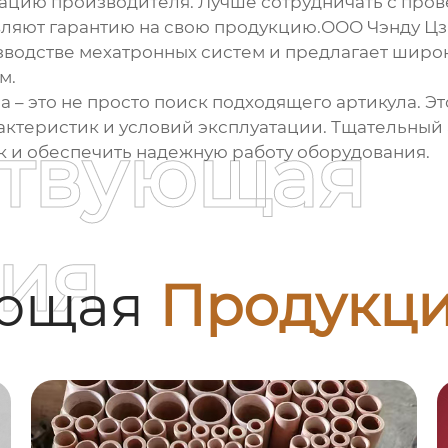
утацию производителя. Лучше сотрудничать с пр
авляют гарантию на свою продукцию.ООО Чэнду Ц
зводстве мехатронных систем и предлагает широ
м.
а – это не просто поиск подходящего артикула. 
актеристик и условий эксплуатации. Тщательный 
ствующая
 и обеспечить надежную работу оборудования.
ия
ующая
Продукц