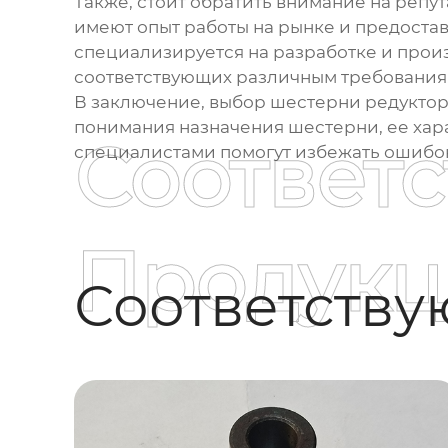
Также, стоит обратить внимание на реп
имеют опыт работы на рынке и предост
специализируется на разработке и прои
соответствующих различным требования
В заключение, выбор шестерни редуктор
понимания назначения шестерни, ее хар
Соответ
специалистами помогут избежать ошибок
Продукц
Соответств