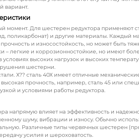
й вариант.
теристики
ый момент. Для
шестерен редуктора
применяют ст
д, поликарбонат) и другие материалы. Каждый м
ю прочность и износостойкость, но может быть т
ики – легкие и коррозионностойкие, но имеют бол
 условиях высоких нагрузок и высоких температу
зрушения шестерни.
тали. Х?? сталь 40Х имеет отличные механически
ысокая прочность, например, сталь 45 или специ
рузкой и условиями работы редуктора.
ора
напрямую влияет на эффективность и надежно
шенному шуму, вибрации и износу. Обычно испол
льную. Различные типы червячных шестерен (пр
ередачу усилия и шероховатость.