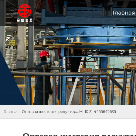
Главная
Главная
-
Оптовая шестерня редуктора M=10 Z=4455642635