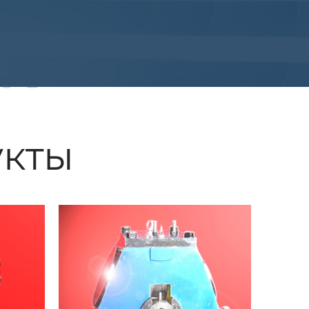
ые
кты