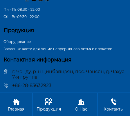
Пн - Пт:08:30 - 22:00
Сб - Вс:09:30 - 22:00
Продукция
Оборудование
Запасные части для линии непрерывного литья и прокатки
Контактная информация
г. Чэнду, р-н Цинбайцзян, пос. Чэнсян, д. Чахуа,
7-я группа
+86-28-83632923




Авторское право©ООО Чэнду Цзиньчжун Машиностроение
Главная
Продукция
О Hас
Контакты