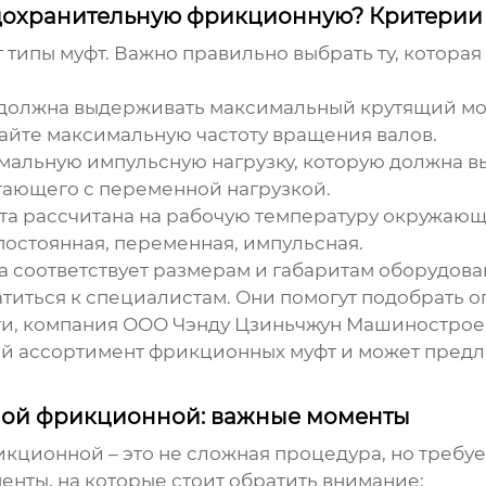
едохранительную фрикционную? Критерии
т типы муфт. Важно правильно выбрать ту, котора
 должна выдерживать максимальный крутящий мо
вайте максимальную частоту вращения валов.
мальную импульсную нагрузку, которую должна в
тающего с переменной нагрузкой.
уфта рассчитана на рабочую температуру окружаю
 постоянная, переменная, импульсная.
та соответствует размерам и габаритам оборудова
атиться к специалистам. Они помогут подобрать о
и, компания ООО Чэнду Цзиньчжун Машиностроение
окий ассортимент фрикционных муфт и может пред
ной фрикционной: важные моменты
икционной
– это не сложная процедура, но требу
нты, на которые стоит обратить внимание: