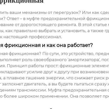
 фрикционная
тить ваши механизмы от перегрузок? Или как сдел
и? Ответ – в
муфте предохранительной фрикцио
вание от дорогостоящего ремонта. В этой статье 
пы, как правильно выбрать и установить, а также 
ак настоящий профессионал.
я фрикционная и как она работает?
ьная фрикционная
? По сути, это устройство, пре
выполняет роль своеобразного 'амортизатора', п
я. Принцип работы прост: фрикционные элементы
кладывают усилие друг к другу при возникновен
, а плавное гашение энергии, что снижает риск р
 заглохнет двигатель, а вы будете пытаться сразу
ждениям трансмиссии.
Муфта предохранительная
здо более широком применении. Она позволяет пр