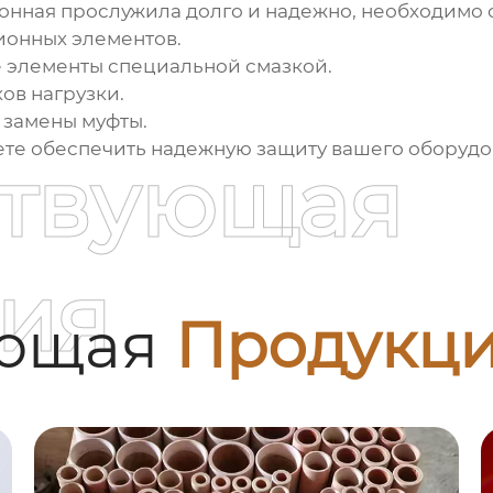
онная
прослужила долго и надежно, необходимо
ионных элементов.
 элементы специальной смазкой.
ов нагрузки.
замены муфты.
ете обеспечить надежную защиту вашего оборуд
ствующая
ия
ующая
Продукц