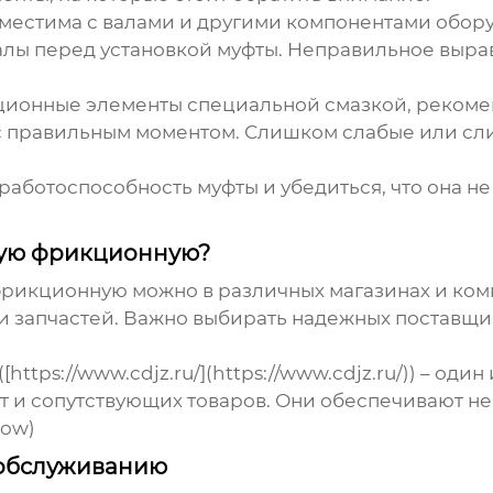
овместима с валами и другими компонентами обор
валы перед установкой муфты. Неправильное выр
кционные элементы специальной смазкой, реком
с правильным моментом. Слишком слабые или сл
аботоспособность муфты и убедиться, что она не 
ную фрикционную?
фрикционную
можно в различных магазинах и ко
 запчастей. Важно выбирать надежных поставщи
tps://www.cdjz.ru/](https://www.cdjz.ru/)) – од
и сопутствующих товаров. Они обеспечивают не 
low)
 обслуживанию