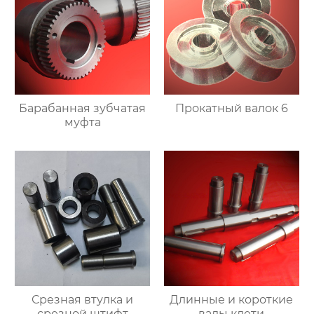
Барабанная зубчатая
Прокатный валок 6
муфта
Срезная втулка и
Длинные и короткие
срезной штифт
валы клети