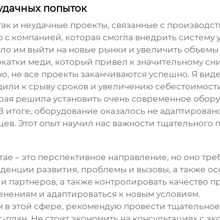
удачных попыток
так и неудачные проекты, связанные с
производст
 с компанией, которая смогла внедрить систему
о им выйти на новые рынки и увеличить объемы 
окатки меди
, который привел к значительному с
 не все проекты заканчиваются успешно. Я видел
дили к срыву сроков и увеличению себестоимост
рая решила установить очень современное обор
 итоге, оборудование оказалось не адаптировано
ев. Этот опыт научил нас важности тщательного 
тае – это перспективное направление, но оно тре
денции развития, проблемы и вызовы, а также о
 партнеров, а также контролировать качество про
енениям и адаптироваться к новым условиям.
м в этой сфере, рекомендую провести тщательное
-план. Не стоит экономить на консультациях с эк