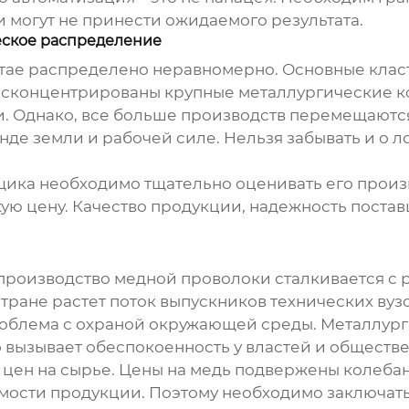
 могут не принести ожидаемого результата.
ское распределение
тае распределено неравномерно. Основные класт
ах сконцентрированы крупные металлургические 
 Однако, все больше производств перемещаются
де земли и рабочей силе. Нельзя забывать и о ло
вщика необходимо тщательно оценивать его прои
кую цену. Качество продукции, надежность поста
 производство
медной проволоки
сталкивается с 
ране растет поток выпускников технических вузов,
проблема с охраной окружающей среды. Металлур
о вызывает обеспокоенность у властей и обществ
 цен на сырье. Цены на медь подвержены колеба
ости продукции. Поэтому необходимо заключать