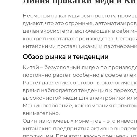
Линия прокатки меди в Ки
Несмотря на кажущуюся простоту, произ
думают, что это огромные, автоматизиро
целая экосистема, включающая в себя м
конкретных этапах производства. Сегодн
китайскими поставщиками и партнерами 
Обзор рынка и тенденции
Китай – безусловный лидер по производст
постоянно растет, особенно в сфере эле
Растет давление со стороны экологическ
время наблюдается тенденция к переход
высокочистой меди для электроники ил
Машиностроение, как компания с опытом
внимательно.
Один из ключевых моментов – это инвест
китайские предприятия активно внедряю
продукции. При этом, важно понимать, ч