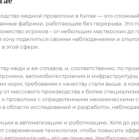
тае
водство медной проволоки в Китае — это сложный
ванные фабрики, работающие без перерыва. Это п
ножество игроков – от небольших мастерских до 
я хочу поделиться своими наблюдениями и опыто
в этой сфере.
ву меди и ее сплавов, и, соответственно, по пр
ктроники, автомобилестроения и инфраструктуры
их норм, требования к качеству стали выше, а ко
у от массового производства к более специализи
и к проволоке с определенными механическими 
 в области исследований и разработок, наблюда
иции в автоматизацию и роботизацию. Хотя до ур
т современные технологии, чтобы повысить эффе
то автоматизация – это не панацея. Необходим гр