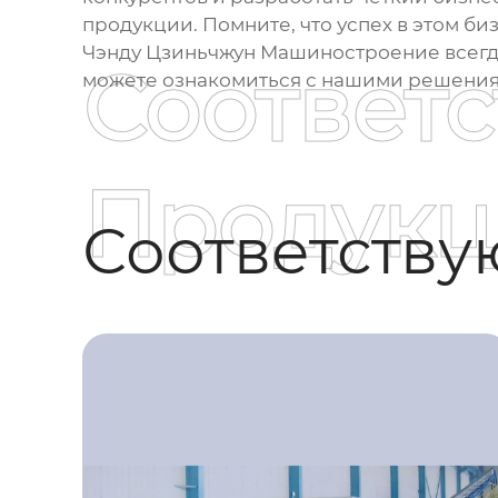
продукции. Помните, что успех в этом би
Чэнду Цзиньчжун Машиностроение всегда
Соответ
можете ознакомиться с нашими решения
Продукц
Соответств