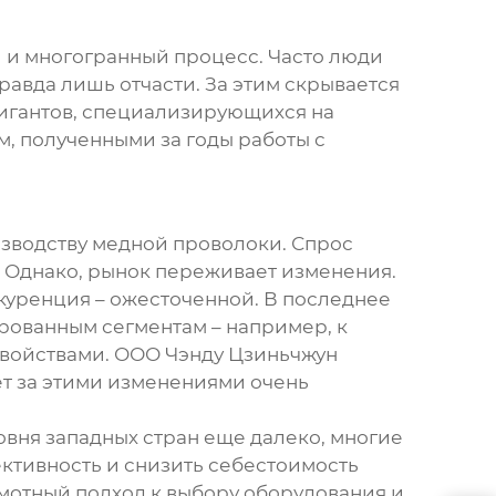
 и многогранный процесс. Часто люди
равда лишь отчасти. За этим скрывается
гигантов, специализирующихся на
м, полученными за годы работы с
оизводству медной проволоки. Спрос
. Однако, рынок переживает изменения.
нкуренция – ожесточенной. В последнее
рованным сегментам – например, к
свойствами. ООО Чэнду Цзиньчжун
ет за этими изменениями очень
овня западных стран еще далеко, многие
ктивность и снизить себестоимость
амотный подход к выбору оборудования и