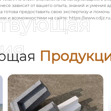
знесе зависит от вашего опыта, знаний и умения 
 готова предоставить свою экспертизу и помочь 
ствующая
ми и возможностями на сайте:
https://www.cdjz.ru
ия
ующая
Продукц